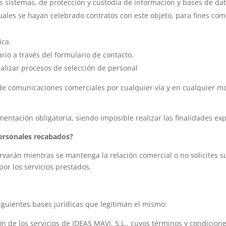
os sistemas, de protección y custodia de información y bases de da
uales se hayan celebrado contratos con este objeto, para fines come
ica.
uario a través del formulario de contacto.
ealizar procesos de selección de personal
e comunicaciones comerciales por cualquier vía y en cualquier mo
ntación obligatoria, siendo imposible realizar las finalidades ex
ersonales recabados?
varán mientras se mantenga la relación comercial o no solicites su
or los servicios prestados.
siguientes bases jurídicas que legitiman el mismo:
ión de los servicios de IDEAS MAVI, S.L., cuyos términos y condicio