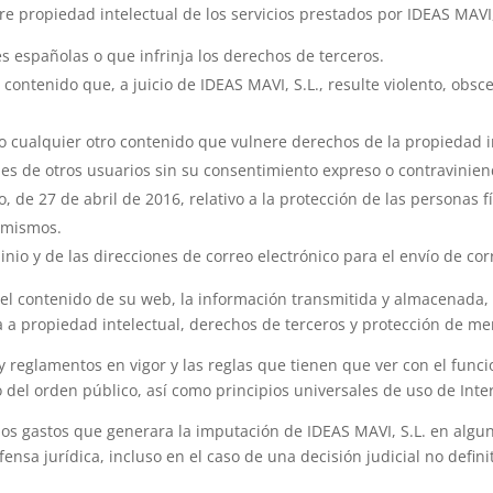
bre propiedad intelectual de los servicios prestados por IDEAS MAVI, 
yes españolas o que infrinja los derechos de terceros.
contenido que, a juicio de IDEAS MAVI, S.L., resulte violento, obsce
 cualquier otro contenido que vulnere derechos de la propiedad in
ales de otros usuarios sin su consentimiento expreso o contravinie
 de 27 de abril de 2016, relativo a la protección de las personas f
s mismos.
minio y de las direcciones de correo electrónico para el envío de c
 el contenido de su web, la información transmitida y almacenada, l
ia a propiedad intelectual, derechos de terceros y protección de me
 y reglamentos en vigor y las reglas que tienen que ver con el func
del orden público, así como principios universales de uso de Inte
 los gastos que generara la imputación de IDEAS MAVI, S.L. en algu
ensa jurídica, incluso en el caso de una decisión judicial no definit