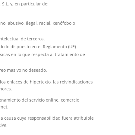
S.L. y, en particular de:
no, abusivo, ilegal, racial, xenófobo o
telectual de terceros.
ndo lo dispuesto en el Reglamento (UE)
ísicas en lo que respecta al tratamiento de
orreo masivo no deseado.
os enlaces de hipertexto, las reivindicaciones
nores.
ionamiento del servicio online, comercio
rnet.
na causa cuya responsabilidad fuera atribuible
iva.