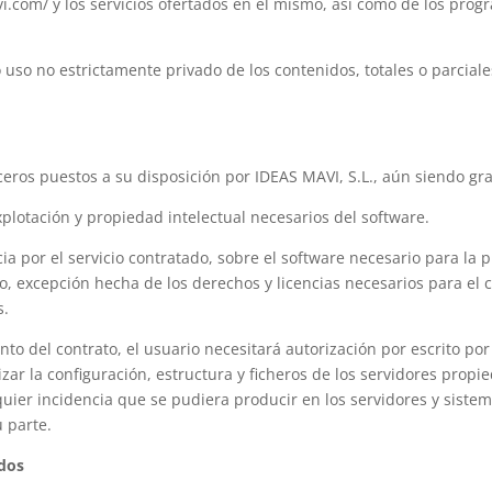
i.com/ y los servicios ofertados en el mismo, así como de los pro
 uso no estrictamente privado de los contenidos, totales o parcial
eros puestos a su disposición por IDEAS MAVI, S.L., aún siendo grat
plotación y propiedad intelectual necesarios del software.
a por el servicio contratado, sobre el software necesario para la p
o, excepción hecha de los derechos y licencias necesarios para el 
s.
to del contrato, el usuario necesitará autorización por escrito po
izar la configuración, estructura y ficheros de los servidores prop
lquier incidencia que se pudiera producir en los servidores y sist
 parte.
ados