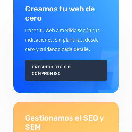
Creamos tu web de
cero
Haces tu web a medida según tus
indicaciones, sin plantillas, desde
cero y cuidando cada detalle.
PRESUPUESTO SIN
COMPROMISO
Gestionamos el SEO y
SEM