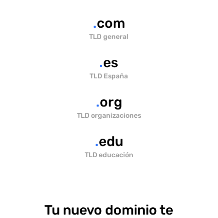
.
com
TLD general
.
es
TLD España
.
org
TLD organizaciones
.
edu
TLD educación
Tu nuevo dominio te