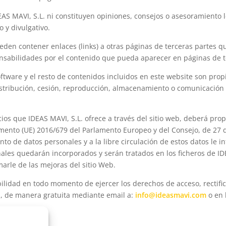
EAS MAVI, S.L. ni constituyen opiniones, consejos o asesoramiento
o y divulgativo.
eden contener enlaces (links) a otras páginas de terceras partes qu
nsabilidades por el contenido que pueda aparecer en páginas de t
ftware y el resto de contenidos incluidos en este website son prop
istribución, cesión, reproducción, almacenamiento o comunicación p
ios que IDEAS MAVI, S.L. ofrece a través del sitio web, deberá pro
ento (UE) 2016/679 del Parlamento Europeo y del Consejo, de 27 de 
ento de datos personales y a la libre circulación de estos datos 
ales quedarán incorporados y serán tratados en los ficheros de IDE
marle de las mejoras del sitio Web.
idad en todo momento de ejercer los derechos de acceso, rectifica
l, de manera gratuita mediante email a:
info@ideasmavi.com
o en 